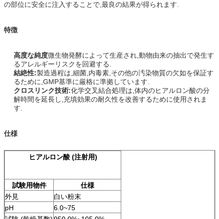
の部位に安全に注入することで,最良の結果が得られます.
特徴
高度な純度
微生物発酵によって生産され,動物由来の抽出で発生す
るアレルギーリスクを回避する.
結絶性:
製造過程は,細菌,内毒素,その他の汚染物質の欠如を保証す
るために,GMP基準に厳格に準拠しています.
クロスリンク技術:
化学交叉結合処理は,体内のヒアルロン酸の分
解時間を延長し,充填効果の耐久性を改善するために使用されま
す.
仕様
ヒアルロン酸 (注射用)
試験用物件
仕様
外見
白い粉末
pH
6.0~75
試験 (乾燥基数)
950.0%~105.0%