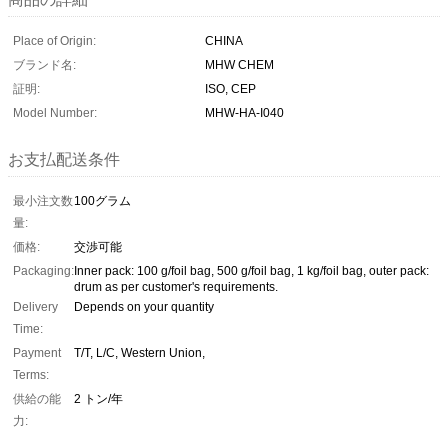
Place of Origin:
CHINA
ブランド名:
MHW CHEM
証明:
ISO, CEP
Model Number:
MHW-HA-I040
お支払配送条件
最小注文数
100グラム
量:
価格:
交渉可能
Packaging:
Inner pack: 100 g/foil bag, 500 g/foil bag, 1 kg/foil bag, outer pack:
drum as per customer's requirements.
Delivery
Depends on your quantity
Time:
Payment
T/T, L/C, Western Union,
Terms:
供給の能
2 トン/年
力: