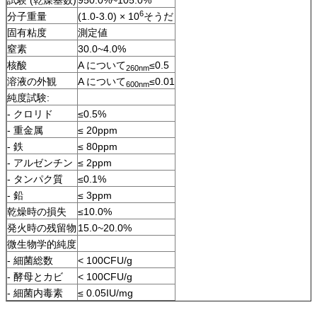
6
分子重量
(1.0-3.0) × 10
そうだ
固有粘度
測定値
窒素
30.0~4.0%
核酸
A について
≤0.5
260nm
溶液の外観
A について
≤0.01
600nm
純度試験:
- クロリド
≤0.5%
- 重金属
≤ 20ppm
- 鉄
≤ 80ppm
- アルゼンチン
≤ 2ppm
- タンパク質
≤0.1%
- 鉛
≤ 3ppm
乾燥時の損失
≤10.0%
発火時の残留物
15.0~20.0%
微生物学的純度
- 細菌総数
< 100CFU/g
- 酵母とカビ
< 100CFU/g
- 細菌内毒素
≤ 0.05IU/mg