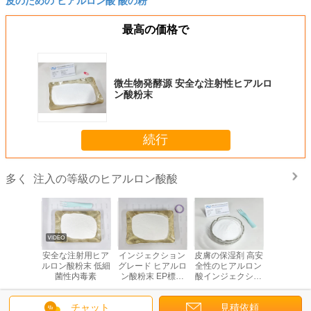
最高の価格で
微生物発酵源 安全な注射性ヒアルロ
ン酸粉末
続行
注入の等級のヒアルロン酸酸
多く
検査 美容
安全な注射用ヒア
インジェクション
皮膚の保湿剤 高安
安全な注射
ロン酸粉
ルロン酸粉末 低細
グレード ヒアルロ
全性のヒアルロン
ルロン酸 
末
菌性内毒素
ン酸粉末 EP標準
酸インジェクショ
手術
CAS番号 9004-
ン粉末 CAS番号
61-9
9004-61-9
チャット
見積依頼