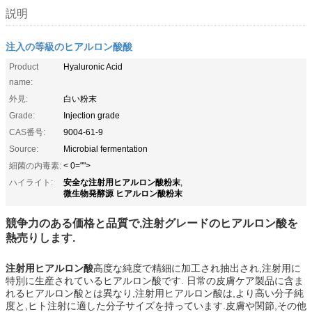
説明
注入の等級のヒアルロン酸酸
Product
Hyaluronic Acid
name:
外見:
白い粉末
Grade:
Injection grade
CAS番号:
9004-61-9
Source:
Microbial fermentation
細菌の内毒素:
< 0="">
安全な注射用ヒアルロン酸粉末
ハイライト:
,
微生物発酵源 ヒアルロン酸粉末
競争力のある価格と品質で,注射グレードのヒアルロン酸を
熱売りします.
注射用ヒアルロン酸
高度な純度で精細に加工され抽出され,注射用に
特別に生産されているヒアルロン酸です. 日常の皮膚ケア製品に含ま
れるヒアルロン酸とは異なり,注射用ヒアルロン酸は,より高い分子純
度と,ヒト注射に適した分子サイズを持っています.皮膚や関節,その他