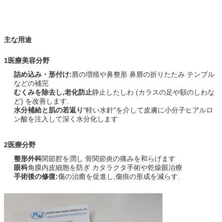
主な用途
1医療美容分野
詰め込み・形付け:
唇の増殖や鼻整形 鼻唇の折りたたみ テンプル
などの補完
むくみを除去し,老化防止
静止したしわ (カラスの足や額のしわな
ど) を改善します.
水分補給と肌の若返り
"軽い水針"を介して皮膚に小分子ヒアルロ
ン酸を注入して深く水分化します
2医療分野
整形外科
関節腔を潤し 骨関節炎の痛みを和らげます
眼科
角膜内皮細胞を防ぎ カタラクタ手術や乾燥眼治療
手術後の修復:
傷の治癒を促進し,傷痕の形成を減らす.