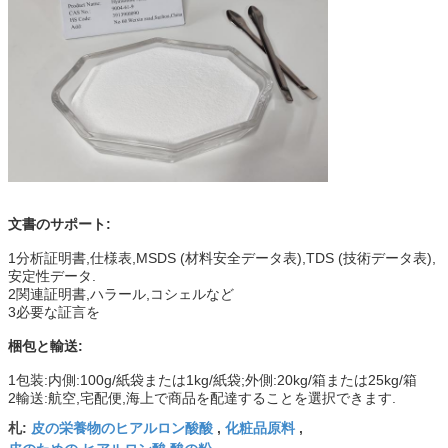
文書のサポート:
1分析証明書,仕様表,MSDS (材料安全データ表),TDS (技術データ表),
安定性データ.
2関連証明書,ハラール,コシェルなど
3必要な証言を
梱包と輸送:
1包装:内側:100g/紙袋または1kg/紙袋;外側:20kg/箱または25kg/箱
2輸送:航空,宅配便,海上で商品を配達することを選択できます.
皮の栄養物のヒアルロン酸酸
化粧品原料
札:
,
,
皮のための ヒアルロン酸 酸の粉