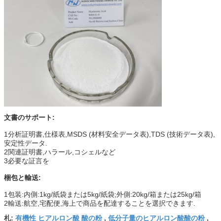
文書のサポート:
1分析証明書,仕様表,MSDS (材料安全データ表),TDS (技術データ表),
安定性データ.
2関連証明書,ハラール,コシェルなど
3必要な証言を
梱包と輸送:
1包装:内側:1kg/紙袋または5kg/紙袋;外側:20kg/箱または25kg/箱
2輸送:航空,宅配便,海上で商品を配達することを選択できます.
有機性 ヒアルロン酸 酸の粉
低分子量のヒアルロン酸酸の粉
札:
,
,