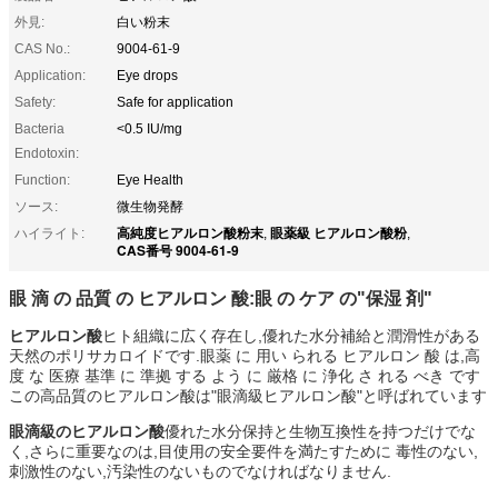
外見:
白い粉末
CAS No.:
9004-61-9
Application:
Eye drops
Safety:
Safe for application
Bacteria
<0.5 IU/mg
Endotoxin:
Function:
Eye Health
ソース:
微生物発酵
高純度ヒアルロン酸粉末
眼薬級 ヒアルロン酸粉
ハイライト:
,
,
CAS番号 9004-61-9
眼 滴 の 品質 の ヒアルロン 酸:眼 の ケア の"保湿 剤"
ヒアルロン酸
ヒト組織に広く存在し,優れた水分補給と潤滑性がある
天然のポリサカロイドです.眼薬 に 用い られる ヒアルロン 酸 は,高
度 な 医療 基準 に 準拠 する よう に 厳格 に 浄化 さ れる べき です
この高品質のヒアルロン酸は"眼滴級ヒアルロン酸"と呼ばれています
眼滴級のヒアルロン酸
優れた水分保持と生物互換性を持つだけでな
く,さらに重要なのは,目使用の安全要件を満たすために 毒性のない,
刺激性のない,汚染性のないものでなければなりません.