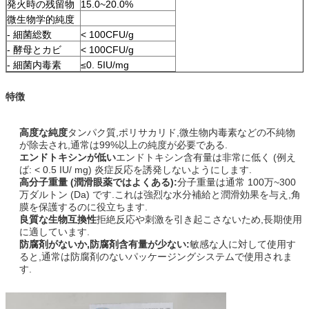
発火時の残留物
15.0~20.0%
微生物学的純度
- 細菌総数
< 100CFU/g
- 酵母とカビ
< 100CFU/g
- 細菌内毒素
≤0. 5IU/mg
特徴
高度な純度
タンパク質,ポリサカリド,微生物内毒素などの不純物
が除去され,通常は99%以上の純度が必要である.
エンドトキシンが低い
エンドトキシン含有量は非常に低く (例え
ば: < 0.5 IU/ mg) 炎症反応を誘発しないようにします.
高分子重量 (潤滑眼薬ではよくある):
分子重量は通常 100万~300
万ダルトン (Da) です.これは強烈な水分補給と潤滑効果を与え,角
膜を保護するのに役立ちます.
良質な生物互換性
拒絶反応や刺激を引き起こさないため,長期使用
に適しています.
防腐剤がないか,防腐剤含有量が少ない:
敏感な人に対して使用す
ると,通常は防腐剤のないパッケージングシステムで使用されま
す.