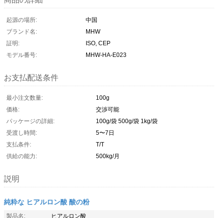
起源の場所:
中国
ブランド名:
MHW
証明:
ISO, CEP
モデル番号:
MHW-HA-E023
お支払配送条件
最小注文数量:
100g
価格:
交渉可能
パッケージの詳細:
100g/袋 500g/袋 1kg/袋
受渡し時間:
5〜7日
支払条件:
T/T
供給の能力:
500kg/月
説明
純粋な ヒアルロン酸 酸の粉
製品名:
ヒアルロン酸