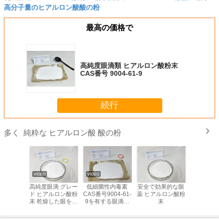
高分子量のヒアルロン酸酸の粉
最高の価格で
高純度眼滴類 ヒアルロン酸粉末
CAS番号 9004-61-9
続行
純粋な ヒアルロン酸 酸の粉
多く
患者のた
高純度眼滴 グレー
低細菌性内毒素
安全で効果的な眼
ステリリテ
アッセイ
ド ヒアルロン酸粉
CAS番号9004-61-
薬 ヒアルロン酸粉
グレード 
ードヒア
末 乾燥した眼を和
9を有する眼滴級
末
ン酸 ホワ
酸粉末
らげる
ヒアルロン酸粉末
末 EP 
す