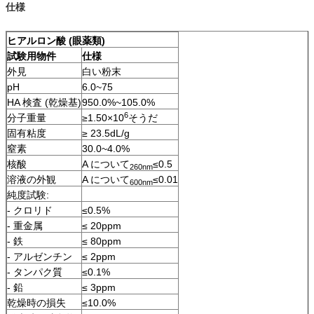
仕様
ヒアルロン酸 (眼薬類)
試験用物件
仕様
外見
白い粉末
pH
6.0~75
HA 検査 (乾燥基)
950.0%~105.0%
6
分子重量
≥1.50×10
そうだ
固有粘度
≥ 23.5dL/g
窒素
30.0~4.0%
核酸
A について
≤0.5
260nm
溶液の外観
A について
≤0.01
600nm
純度試験:
- クロリド
≤0.5%
- 重金属
≤ 20ppm
- 鉄
≤ 80ppm
- アルゼンチン
≤ 2ppm
- タンパク質
≤0.1%
- 鉛
≤ 3ppm
乾燥時の損失
≤10.0%